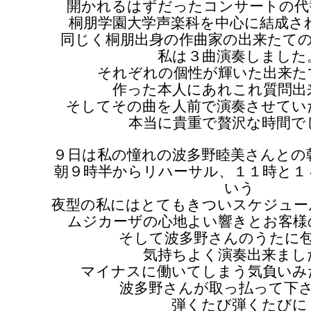
開かれるはずだったコンサートの代
桐朋学園大学声楽科を中心に結成さ
同じく桐朋出身の作曲家の出来たて
私は３曲演奏しました
それぞれの個性が輝いた出来た
作った本人にあれこれ質問出
そしてその曲を人前で演奏させてい
本当に貴重で贅沢な時間で
９日は私の憧れの波多野睦美さんとの
朝９時半からリハーサル、１１時と１
いう
夜型の私にはとてもきついスケジュー
ムジカーザの心地よい響きとお客様
そして波多野さんのうたに
気持ちよく演奏出来まし
マイナスに働いてしまう気負いみ
波多野さんが取っ払って下
弾くたび弾くたびに