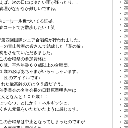
えば、次の日には冷たい雨が降ったり、、
2
2
管理がなかなか難しいですね。
2
2
春に一歩一歩近づいてる証拠。
2
春コートでお散歩したい！笑
2
2
で第四回国際シニア合唱祭が行われました。
2
ターの青山教室の皆さんで結成した「花の輪」
2
奏をさせていただきました。
2
この合唱祭の参加資格は
2
０歳、平均年齢６０歳以上の合唱団。
2
2
１歳のおばあちゃまがいらっしゃいます。
2
団のアイドルです♪
2
された最高齢の方は９５歳だそう。
2
催委員会の名誉会長の日野原重明先生は
2
なんとなんと１００歳！！
2
はつらつ、とにかくエネルギッシュ。
2
くさん元気をいただいたように感じます。
2
2
この合唱祭は中止となってしまったのですが
2
今年無事に開催され
2