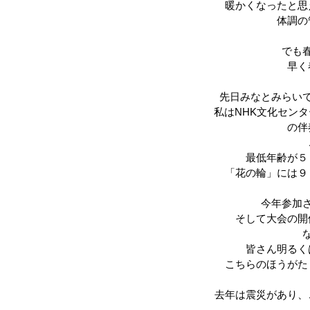
暖かくなったと思
体調の
でも
早く
先日みなとみらい
私はNHK文化セン
の伴
最低年齢が５
「花の輪」には９
今年参加
そして大会の開
皆さん明るく
こちらのほうがた
去年は震災があり、