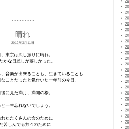
2
2
2
2
- - - - - - - - -
2
2
晴れ
2
2
2012年3月11日
2
2
日、東京は久し振りに晴れ。
2
たかな日差しが嬉しかった。
2
2
も、音楽が出来ることも、生きていることも
2
別なことだったと気付いた一年前の今日。
2
2
日後に見た満月、満開の桜。
2
2
2
っと一生忘れないでしょう。
2
2
われたたくさんの命のために
2
だ苦しんでる方々のために
2