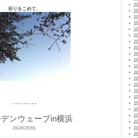
2
祈りをこめて。
2
2
2
2
2
2
2
2
2
2
2
2
2
2
2
- - - - - - - - -
2
2
2
デンウェーブin横浜
2
2
2012年3月9日
2