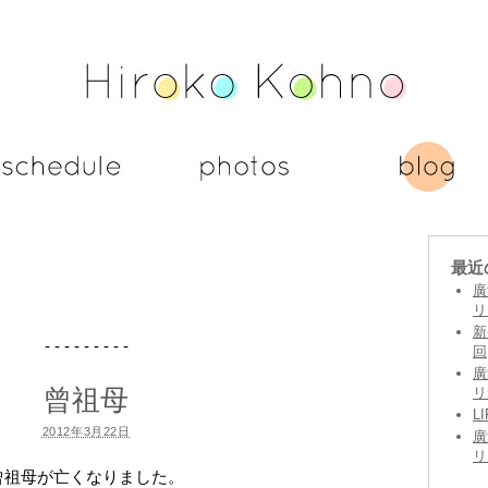
最近
廣
リ
新
- - - - - - - - -
回
廣
曾祖母
リ
L
2012年3月22日
廣
リ
曾祖母が亡くなりました。