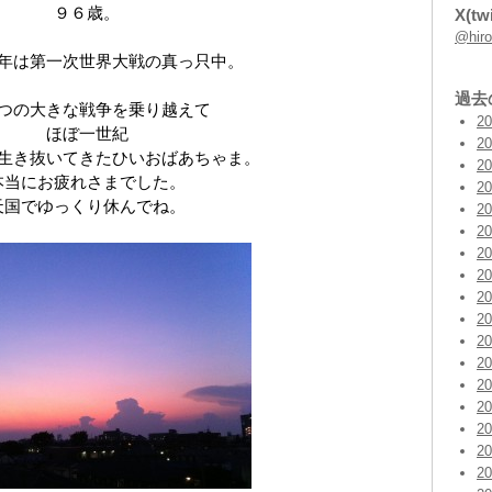
９６歳。
X(twi
@hi
年は第一次世界大戦の真っ只中。
過去
つの大きな戦争を乗り越えて
2
ほぼ一世紀
2
生き抜いてきたひいおばあちゃま。
2
本当にお疲れさまでした。
2
天国でゆっくり休んでね。
2
2
2
2
2
2
2
2
2
2
2
2
2