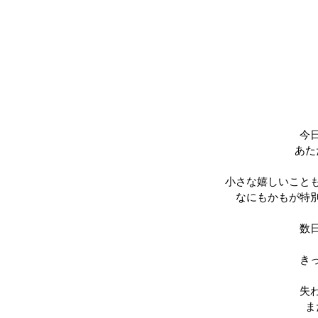
今
あた
小さな嬉しいこと
なにもかもが特
数
き
失
ま