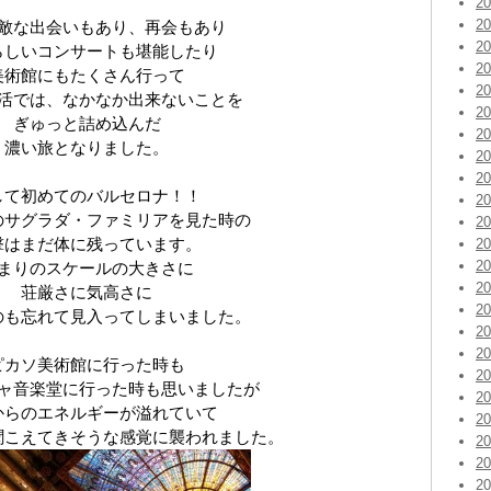
2
2
敵な出会いもあり、再会もあり
2
らしいコンサートも堪能したり
2
美術館にもたくさん行って
2
活では、なかなか出来ないことを
2
ぎゅっと詰め込んだ
2
濃い旅となりました。
2
2
して初めてのバルセロナ！！
2
のサグラダ・ファミリアを見た時の
2
撃はまだ体に残っています。
2
2
まりのスケールの大きさに
2
荘厳さに気高さに
2
のも忘れて見入ってしまいました。
2
2
ピカソ美術館に行った時も
2
ャ音楽堂に行った時も思いましたが
2
からのエネルギーが溢れていて
2
聞こえてきそうな感覚に襲われました。
2
2
2