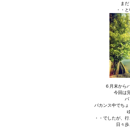
まだ
・・と
６月末から
今回は
パ
バカンス中でちょ
・・でしたが、行
日々歩