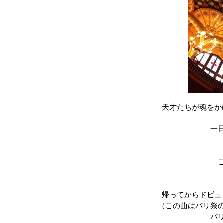
天才たちが魂をか
一
帰ってからドビュ
（この曲はパリ祭
パ