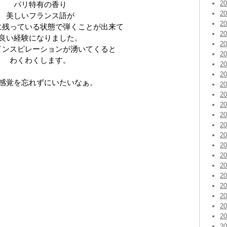
2
パリ特有の香り
2
美しいフランス語が
2
に残っている状態で弾くことが出来て
2
良い経験になりました。
2
インスピレーションが湧いてくると
2
わくわくします。
2
2
感覚を忘れずにいたいなぁ。
2
2
2
2
2
2
2
2
2
2
2
2
2
2
2