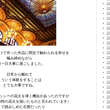
2
2
2
2
2
2
2
2
2
2
けて作った作品に間近で触れられる幸せを
2
2
噛み締めながら
2
日一日大事に過ごしました。
2
2
日常から離れて
2
こういう体験をすることは
2
とても大事ですね。
2
2
ッシーの花火を弾く機会があったのですが
2
の時の花火を描いたものと言われています）
2
リで踏みしめた石畳だったり
2