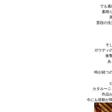
でも素
素晴
普段の生
そ
ガウディ
衝
あ
時が経つ
カタルーニ
作品
今にも鼓動が