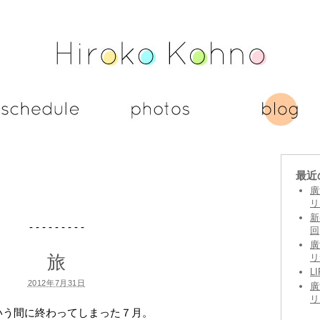
最近
廣
リ
新
- - - - - - - - -
回
廣
旅
リ
L
2012年7月31日
廣
リ
いう間に終わってしまった７月。