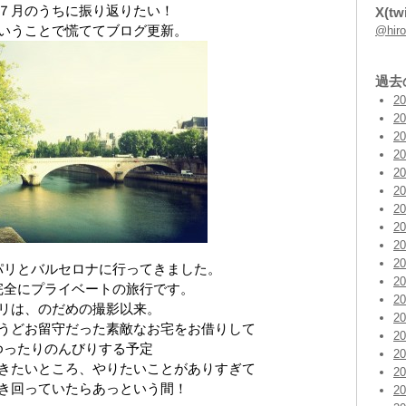
７月のうちに振り返りたい！
X(twi
いうことで慌ててブログ更新。
@hi
過去
2
2
2
2
2
2
2
2
2
2
パリとバルセロナに行ってきました。
2
完全にプライベートの旅行です。
2
リは、のだめの撮影以来。
2
うどお留守だった素敵なお宅をお借りして
2
ゆったりのんびりする予定
2
きたいところ、やりたいことがありすぎて
2
き回っていたらあっという間！
2