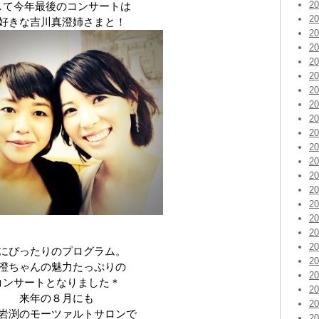
2
して今年最後のコンサートは
2
好きな吉川真澄姉さまと！
2
2
2
2
2
2
2
2
2
2
2
2
2
2
2
2
にぴったりのプログラム。
2
澄ちゃんの魅力たっぷりの
2
コンサートとなりました＊
2
来年の８月にも
2
岩渕のモーツァルトサロンで
2