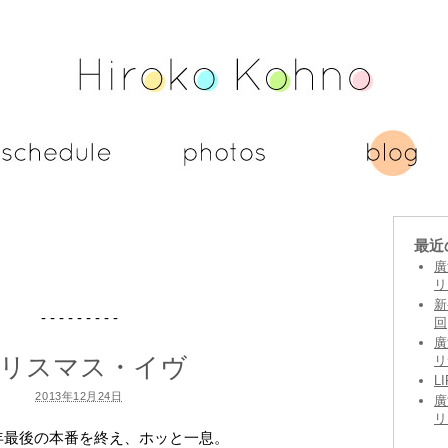
最近
廣
リ
新
- - - - - - - - -
回
廣
リスマス・イヴ
リ
L
2013年12月24日
廣
リ
年最後の本番を終え、ホッと一息。