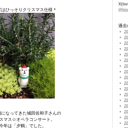
X(twi
家はひっそりクリスマス仕様＊
@hi
過去
2
2
2
2
2
2
2
2
2
2
2
2
2
2
2
例になってきた城田佐和子さんの
2
スマス☆オペラコンサート。
2
今年は「夕鶴」でした。