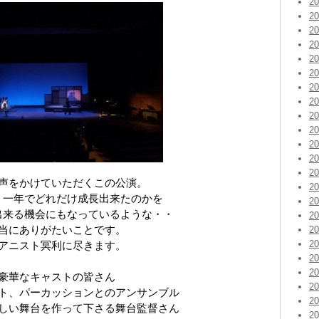
2
2
2
2
2
2
2
2
2
2
2
2
2
声をかけていただくこの公演。
2
、一年でどれだけ成長出来たのかを
2
出来る機会にもなっているような・・
2
当にありがたいことです。
2
2
アニスト冥利に尽きます。
2
2
豪華なキャストの皆さん
2
ト、パーカッションとのアンサンブル
2
しい舞台を作って下さる舞台監督さん
2