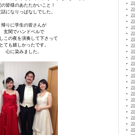
2
院の皆様のあたたかいこと！
2
世話になりっぱなしでした。
2
2
帰りに学生の皆さんが
2
玄関でハンドベルで
2
しこの夜を演奏して下さって
2
とても嬉しかったです。
2
心に染みました。
2
2
2
2
2
2
2
2
2
2
2
2
2
2