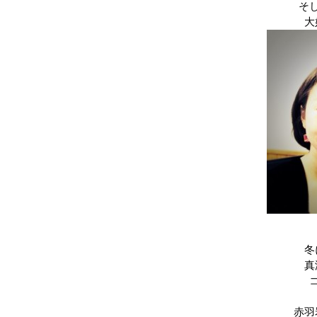
そ
大
冬
真
赤羽