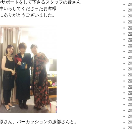
いサポートをして下さるスタッフの皆さん
2
中いらしてくださったお客様
2
にありがとうございました。
2
2
2
2
2
2
2
2
2
2
2
2
2
2
2
2
2
2
原さん、パーカッションの服部さんと。
2
2