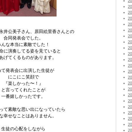
2
2
2
2
2
2
永井公美子さん、原田絵里香さんとの
2
合同発表会でした。
2
みんな本当に素敵でした！
2
命に演奏してる姿を見ていると
2
あげてくるものがあります。
2
2
めて発表会に出演した生徒が
2
にこにこ笑顔で
2
『楽しかった〜！』
2
2
と言ってくれたことが
2
一番嬉しかったです。
2
2
って素敵な思い出になっていたら
2
な幸せなことはありません。
2
2
生徒の心配をしながら
2