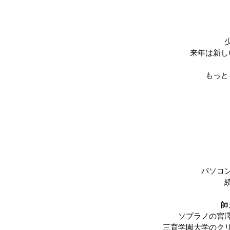
来年は新し
もっと
パソコ
師
ソプラノの宮
三育学園大学のク