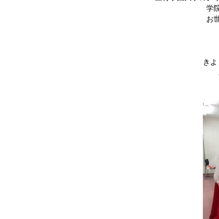
学
お
きよ