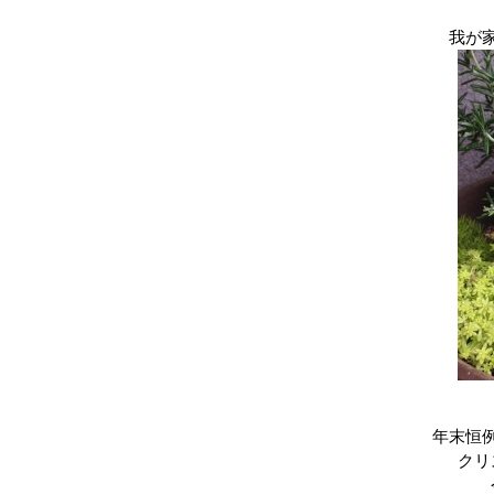
我が
年末恒
クリ