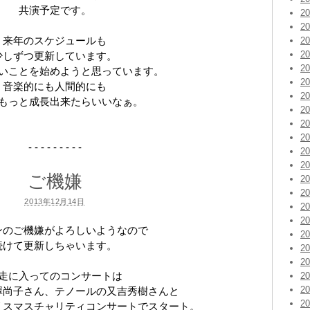
共演予定です。
2
2
来年のスケジュールも
2
2
少しずつ更新しています。
2
いことを始めようと思っています。
2
音楽的にも人間的にも
2
もっと成長出来たらいいなぁ。
2
2
2
- - - - - - - - -
2
2
ご機嫌
2
2
2013年12月14日
2
2
ンのご機嫌がよろしいようなので
2
続けて更新しちゃいます。
2
2
走に入ってのコンサートは
2
2
澤尚子さん、テノールの又吉秀樹さんと
2
リスマスチャリティコンサートでスタート。