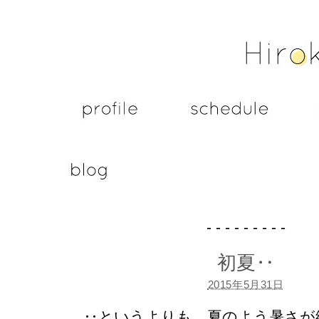
- - - - - - - - -
初夏‥
2015年5月31日
‥というよりも、夏のよう暑さが