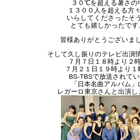
３０℃を超える暑さの
１３００人を超える方
いらしてくださったそ
とても嬉しかったです
皆様ありがとうございま
そして久し振りのテレビ出演
７月７日１８時より２
７月２１日１９時より１
BS-TBSで放送されて
「日本名曲アルバム」
レガーロ東京さんと出演し