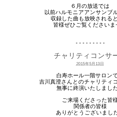
６月の放送では
以前ハルモニアアンサンブ
収録した曲も放映される
皆様ぜひご覧くださいま
- - - - - - - - -
チャリティコンサ
2015年5月13日
白寿ホール一階サロン
吉川真澄さんとのチャリティ
無事に終演いたしまし
ご来場くださった皆
関係者の皆様
ありがとうございまし