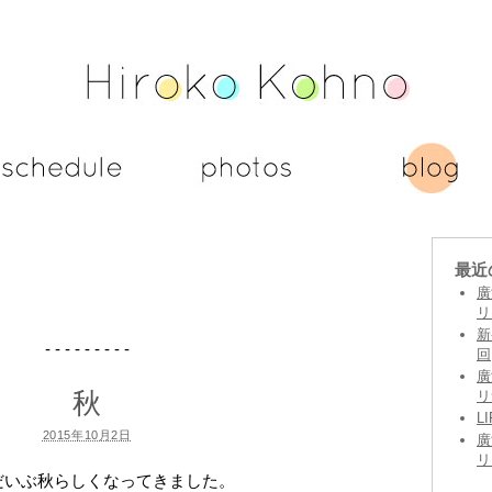
最近
廣
リ
新
- - - - - - - - -
回
廣
秋
リ
L
2015年10月2日
廣
リ
だいぶ秋らしくなってきました。