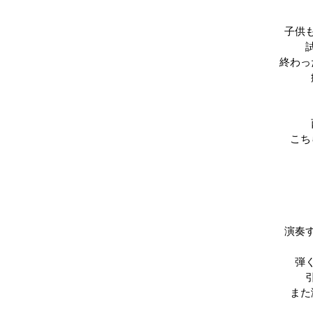
子供
終わっ
こち
演奏
弾
また