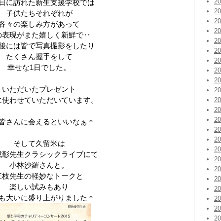
2
日に訪れた新生支援学校では
2
子供たちそれぞれが
2
各々の楽しみ方があって
2
の表現がまた嬉しく新鮮で‥
2
後には皆で写真撮影をしたり
2
たくさん握手をして
2
幸せな1日でした。
2
2
いただいたプレゼント
2
に使わせていただいています。
2
2
2
皆さんに会えるといいなぁ＊
2
2
そして久留米は
2
成彰先生クラシックライブにて
2
小林沙羅さんと。
2
三枝先生の軽妙なトークと
2
楽しい試みもあり
2
も大いに盛り上がりました＊
2
2
2