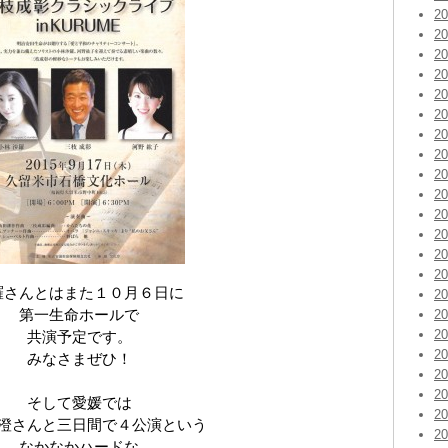
2
2
2
2
2
2
2
2
2
2
2
2
2
2
羅さんとはまた１０月６日に
2
第一生命ホールで
2
2
共演予定です。
2
みなさまぜひ！
2
2
そして愛媛では
2
澄さんと三日間で４公演という
2
なかなかハードな