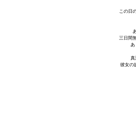
この日
三日間
あ
真
彼女の