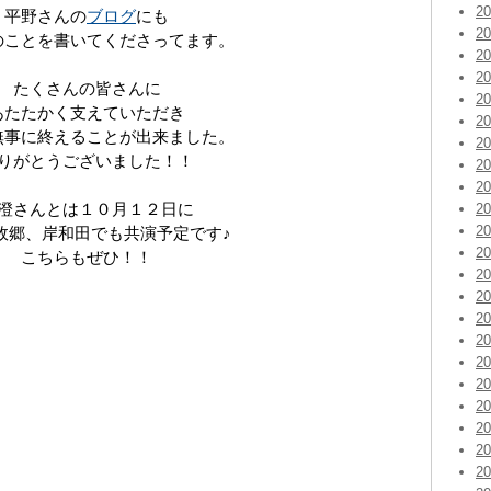
2
平野さんの
ブログ
にも
2
のことを書いてくださってます。
2
2
たくさんの皆さんに
2
あたたかく支えていただき
2
無事に終えることが出来ました。
2
りがとうございました！！
2
2
澄さんとは１０月１２日に
2
2
故郷、岸和田でも共演予定です♪
2
こちらもぜひ！！
2
2
2
2
2
2
2
2
2
2