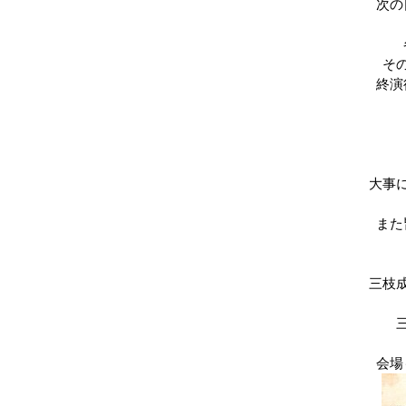
次の
そ
終演
大事
また
三枝
会場