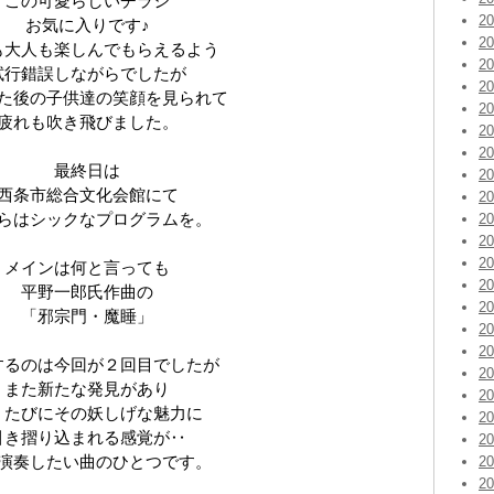
この可愛らしいチラシ
2
お気に入りです♪
2
も大人も楽しんでもらえるよう
2
試行錯誤しながらでしたが
2
た後の子供達の笑顔を見られて
2
疲れも吹き飛びました。
2
2
最終日は
2
西条市総合文化会館にて
2
らはシックなプログラムを。
2
2
2
メインは何と言っても
2
平野一郎氏作曲の
2
「邪宗門・魔睡」
2
2
するのは今回が２回目でしたが
2
また新たな発見があり
2
くたびにその妖しげな魅力に
2
引き摺り込まれる感覚が‥
2
演奏したい曲のひとつです。
2
2