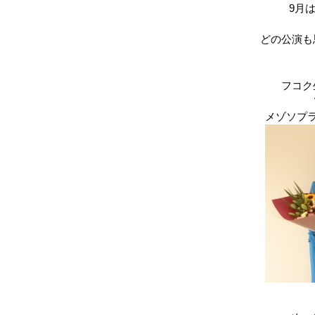
9月
どの公演も
フコク
メゾソプ