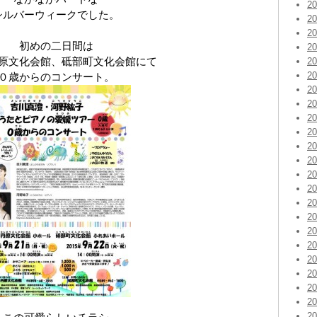
2
シルバーウィークでした。
2
2
初めの二日間は
2
原文化会館、砥部町文化会館にて
2
2
０歳からのコンサート。
2
2
2
2
2
2
2
2
2
2
2
2
2
2
2
2
2