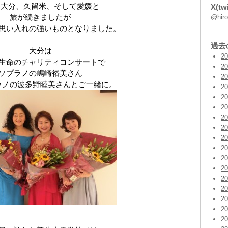
は大分、久留米、そして愛媛と
X(twi
旅が続きましたが
@hi
思い入れの強いものとなりました。
過去
大分は
2
生命のチャリティコンサートで
2
ソプラノの嶋崎裕美さん
2
ラノの波多野睦美さんとご一緒に。
2
2
2
2
2
2
2
2
2
2
2
2
2
2