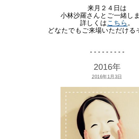
来月２４日は
小林沙羅さんとご一緒し
詳しくは
こちら
。
どなたでもご来場いただける
- - - - - - - - -
2016年
2016年1月3日