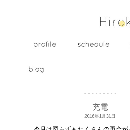
- - - - - - - - -
充電
2016年1月31日
今月は図らずもたくさんの再会が