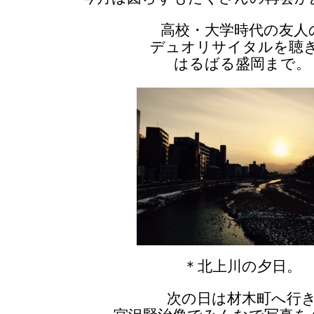
高校・大学時代の友人
デュオリサイタルを聴
はるばる盛岡まで。
＊北上川の夕日。
次の日は材木町へ行