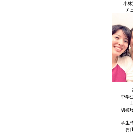
小林
チ
中学
切磋
学生
お