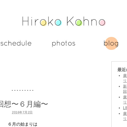
最近
廣
リ
新
- - - - - - - - -
回
廣
回想〜６月編〜
リ
L
2016年7月2日
廣
リ
６月の始まりは