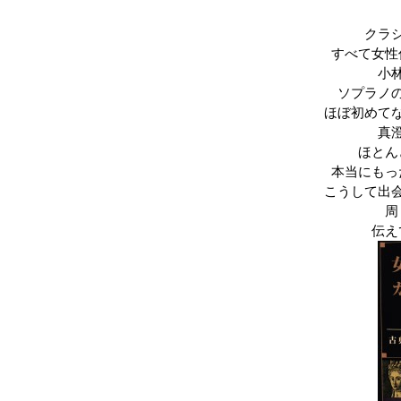
クラ
すべて女性
小
ソプラノ
ほぼ初めて
真
ほとん
本当にもっ
こうして出
周
伝え