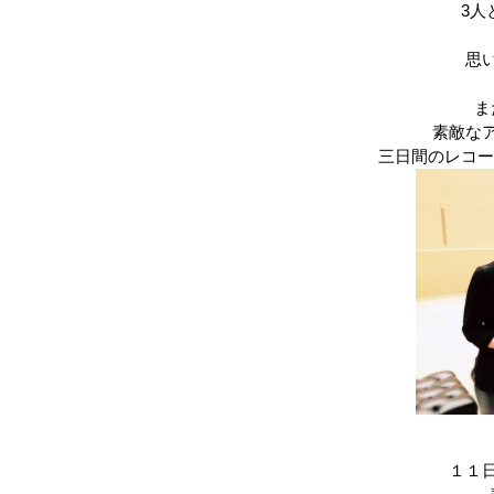
3人
思
ま
素敵な
三日間のレコー
１１