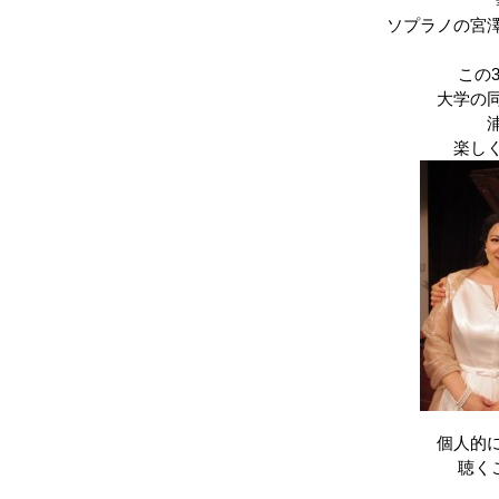
ソプラノの宮
この
大学の
楽し
個人的
聴く