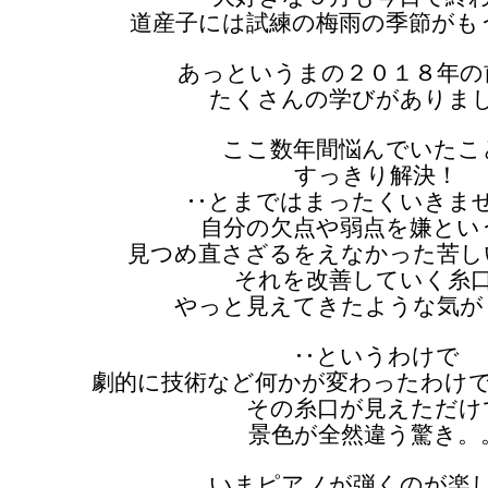
道産子には試練の梅雨の季節がも
あっというまの２０１８年の
たくさんの学びがありま
ここ数年間悩んでいたこ
すっきり解決！
‥とまではまったくいきま
自分の欠点や弱点を嫌とい
見つめ直さざるをえなかった苦し
それを改善していく糸
やっと見えてきたような気が
‥というわけで
劇的に技術など何かが変わったわけ
その糸口が見えただけ
景色が全然違う驚き。
いまピアノが弾くのが楽