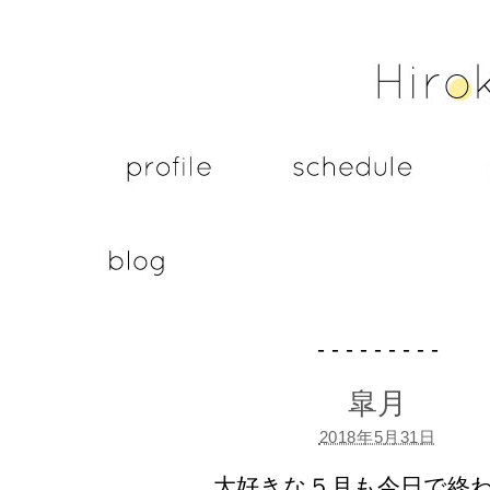
- - - - - - - - -
皐月
2018年5月31日
大好きな５月も今日で終