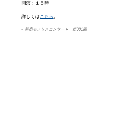
開演：１５時
詳しくは
こちら
。
«
新宿モノリスコンサート 第381回