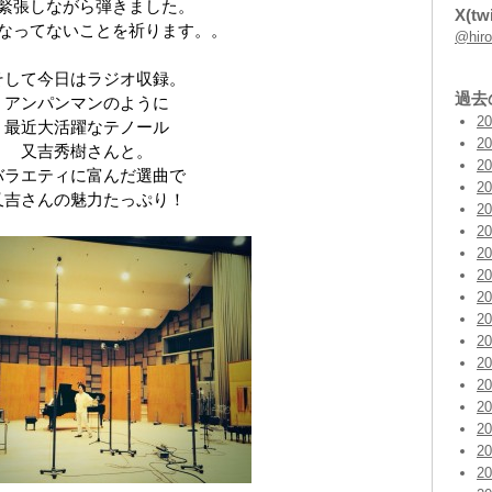
緊張しながら弾きました。
X(twi
なってないことを祈ります。。
@hi
そして今日はラジオ収録。
過去
アンパンマンのように
2
最近大活躍なテノール
2
又吉秀樹さんと。
2
バラエティに富んだ選曲で
2
又吉さんの魅力たっぷり！
2
2
2
2
2
2
2
2
2
2
2
2
2