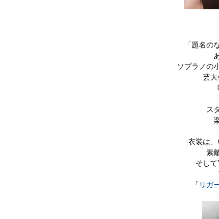
「題名の
ソプラノの
芸大
ス
衣装は、
素
そして
「
リガ