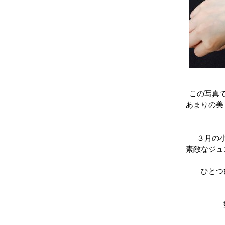
この写真
あまりの美
３月の
素敵なジュ
ひとつ