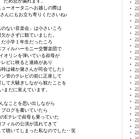
ため息が漏れます。
2
ニューオータニへお越しの際は
2
さんにもお立ち寄りくださいね♪
2
2
2
名のない音楽会」は小さいころ
2
週欠かさずに観ていました。
2
まだ小学１年生だったころ
2
本フィルハーモニー交響楽団で
2
イオリンを弾いている叔母が
2
テレビに映ると連絡があり
2
当時は確か黛さんが司会でした）
2
ウン管のテレビの前に正座して
2
探して大騒ぎしながら観たことを
2
2
いまだに覚えています。
2
2
んなことを思い出しながら
2
ブログを書いていたら
2
KのEテレで叔母も乗っていた
2
日フィルの公演が流れてきて
2
して聴いてしまった私なのでした‥笑
2
2