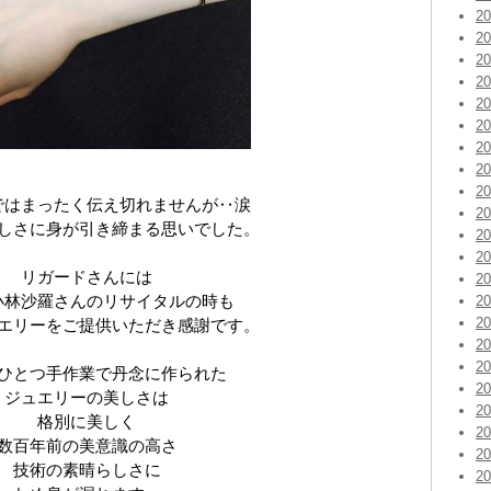
2
2
2
2
2
2
2
2
2
ではまったく伝え切れませんが‥涙
2
しさに身が引き締まる思いでした。
2
2
リガードさんには
2
小林沙羅さんのリサイタルの時も
2
2
エリーをご提供いただき感謝です。
2
2
ひとつ手作業で丹念に作られた
2
ジュエリーの美しさは
2
格別に美しく
2
数百年前の美意識の高さ
2
技術の素晴らしさに
2