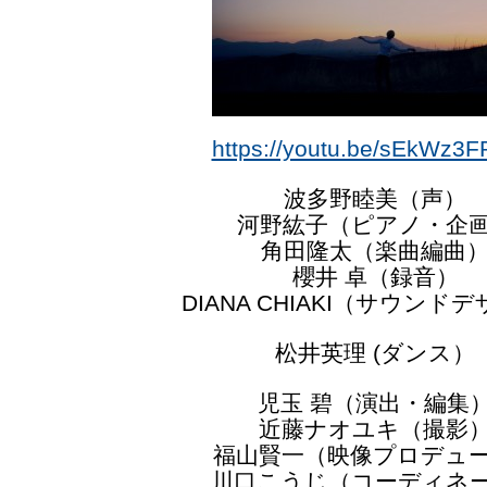
https://youtu.be/sEkWz3
波多野睦美（声）
河野紘子（ピアノ・企
角田隆太（楽曲編曲
櫻井 卓（録音）
DIANA CHIAKI（サウンド
松井英理 (ダンス）
児玉 碧（演出・編集
近藤ナオユキ（撮影
福山賢一（映像プロデュ
川口こうじ（コーディネ