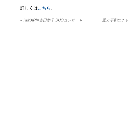
詳しくは
こちら
。
«
HIMARI×吉田恭子 DUOコンサート
愛と平和のチャ