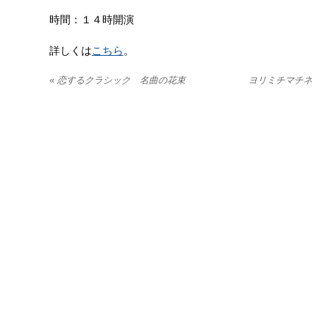
時間：１４時開演
詳しくは
こちら
。
«
恋するクラシック 名曲の花束
ヨリミチマチネ 