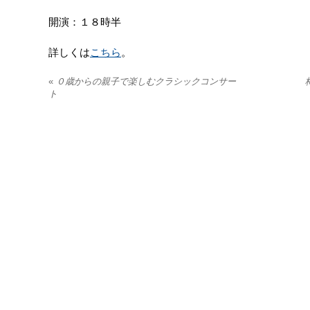
開演：１８時半
詳しくは
こちら
。
«
０歳からの親子で楽しむクラシックコンサー
ト