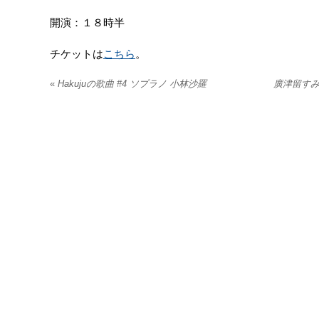
開演：１８時半
チケットは
こちら
。
«
Hakujuの歌曲 #4 ソプラノ 小林沙羅
廣津留すみ